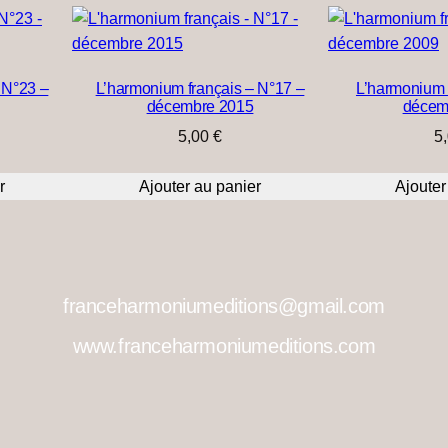
e
L
'
 N°23 –
L’harmonium français – N°17 –
L’harmonium 
h
décembre 2015
décem
a
5,00
€
5
r
r
Ajouter au panier
Ajouter
m
o
n
i
u
franceharmoniumeditions@gmail.com
m
www.franceharmoniumeditions.com
f
r
a
n