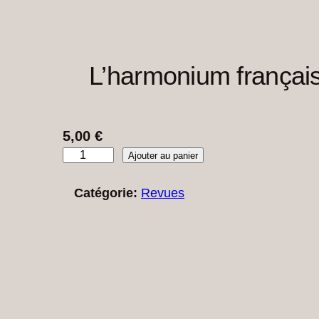
L’harmonium français
5,00
€
q
Ajouter au panier
u
Catégorie:
Revues
a
n
t
i
t
é
d